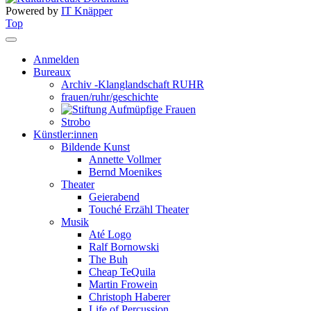
Powered by
IT Knäpper
Top
Anmelden
Bureaux
Archiv -Klanglandschaft RUHR
frauen/ruhr/geschichte
Strobo
Künstler:innen
Bildende Kunst
Annette Vollmer
Bernd Moenikes
Theater
Geierabend
Touché Erzähl Theater
Musik
Até Logo
Ralf Bornowski
The Buh
Cheap TeQuila
Martin Frowein
Christoph Haberer
Life of Percussion