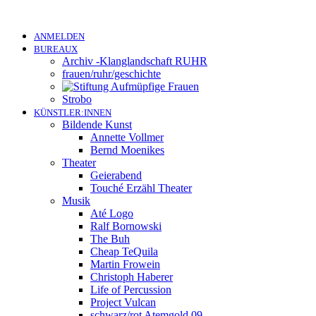
ANMELDEN
BUREAUX
Archiv -Klanglandschaft RUHR
frauen/ruhr/geschichte
Strobo
KÜNSTLER:INNEN
Bildende Kunst
Annette Vollmer
Bernd Moenikes
Theater
Geierabend
Touché Erzähl Theater
Musik
Até Logo
Ralf Bornowski
The Buh
Cheap TeQuila
Martin Frowein
Christoph Haberer
Life of Percussion
Project Vulcan
schwarz/rot Atemgold 09