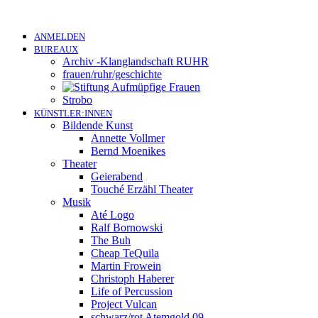
ANMELDEN
BUREAUX
Archiv -Klanglandschaft RUHR
frauen/ruhr/geschichte
Strobo
KÜNSTLER:INNEN
Bildende Kunst
Annette Vollmer
Bernd Moenikes
Theater
Geierabend
Touché Erzähl Theater
Musik
Até Logo
Ralf Bornowski
The Buh
Cheap TeQuila
Martin Frowein
Christoph Haberer
Life of Percussion
Project Vulcan
schwarz/rot Atemgold 09