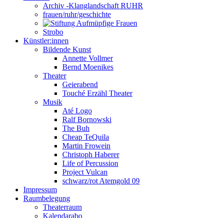
Archiv -Klanglandschaft RUHR
frauen/ruhr/geschichte
Strobo
Künstler:innen
Bildende Kunst
Annette Vollmer
Bernd Moenikes
Theater
Geierabend
Touché Erzähl Theater
Musik
Até Logo
Ralf Bornowski
The Buh
Cheap TeQuila
Martin Frowein
Christoph Haberer
Life of Percussion
Project Vulcan
schwarz/rot Atemgold 09
Impressum
Raumbelegung
Theaterraum
Kalendarabo